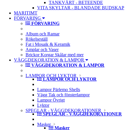
TANKVÄRT - BETEENDE
VITA SKYLTAR - BLANDADE BUDSKAP
MARITIMT
FÖRVARING
FÖRVARING
Album och Ramar
Rökelseställ
Fat i Mosaik & Keramik
Amplar och Vaser
Brickor Korgar Skålar med mer
VÄGGDEKORATION & LAMPOR
VÄGGDEKORATION & LAMPOR
LAMPOR OCH LYKTOR
LAMPOR OCH LYKTOR
Lampor Pärlemo Shells
Vägg Tak och fönsterlampor
Lampor Övrigt
Lyktor
SPEGLAR - VÄGGDEKORATIONER
SPEGLAR - VÄGGDEKORATIONER
Masker
Masker