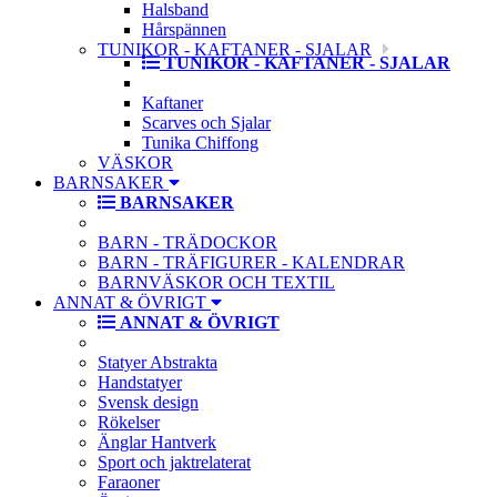
Halsband
Hårspännen
TUNIKOR - KAFTANER - SJALAR
TUNIKOR - KAFTANER - SJALAR
Kaftaner
Scarves och Sjalar
Tunika Chiffong
VÄSKOR
BARNSAKER
BARNSAKER
BARN - TRÄDOCKOR
BARN - TRÄFIGURER - KALENDRAR
BARNVÄSKOR OCH TEXTIL
ANNAT & ÖVRIGT
ANNAT & ÖVRIGT
Statyer Abstrakta
Handstatyer
Svensk design
Rökelser
Änglar Hantverk
Sport och jaktrelaterat
Faraoner