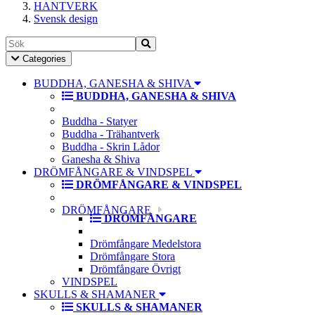
HANTVERK
Svensk design
Toggle
Categories
Navigation
BUDDHA, GANESHA & SHIVA
BUDDHA, GANESHA & SHIVA
Buddha - Statyer
Buddha - Trähantverk
Buddha - Skrin Lådor
Ganesha & Shiva
DRÖMFÅNGARE & VINDSPEL
DRÖMFÅNGARE & VINDSPEL
DRÖMFÅNGARE
DRÖMFÅNGARE
Drömfångare Medelstora
Drömfångare Stora
Drömfångare Övrigt
VINDSPEL
SKULLS & SHAMANER
SKULLS & SHAMANER