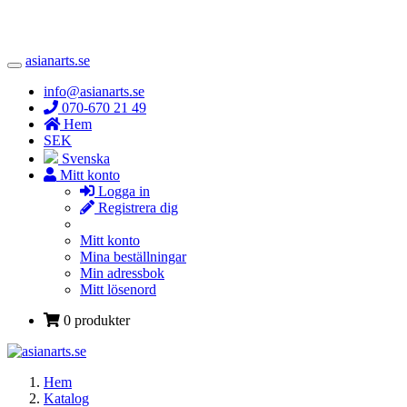
asianarts.se
Toggle
Navigation
info@asianarts.se
070-670 21 49
Hem
SEK
Svenska
Mitt konto
Logga in
Registrera dig
Mitt konto
Mina beställningar
Min adressbok
Mitt lösenord
0 produkter
Hem
Katalog