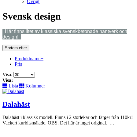
Övrigt
Svensk design
Här finns litet av klassiska svenskbetonade hantverk och
design!
Sortera efter
Produktnamn+
Pris
Visa:
Visa:
Lista
Kolumner
Dalahäst
Dalahäst i klassisk modell. Finns i 2 storlekar och färger från 110kr!
Vackert kurbitsmålade. OBS. Det här är inget original. …