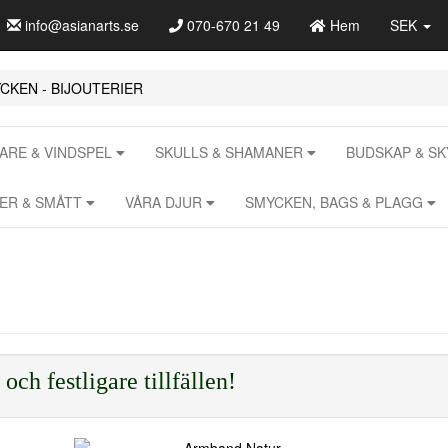
info@asianarts.se
070-670 21 49
Hem
SEK
CKEN - BIJOUTERIER
RE & VINDSPEL
SKULLS & SHAMANER
BUDSKAP & S
RER & SMÅTT
VÅRA DJUR
SMYCKEN, BAGS & PLAGG
ch festligare tillfällen!