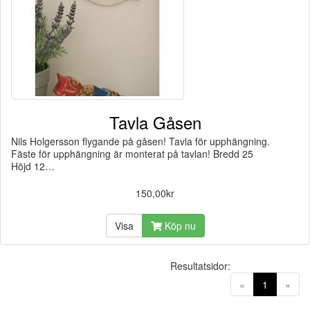
Tavla Gåsen
Nils Holgersson flygande på gåsen! Tavla för upphängning.
Fäste för upphängning är monterat på tavlan! Bredd 25
Höjd 12…
150,00kr
Visa
Köp nu
Resultatsidor:
(current)
«
1
»