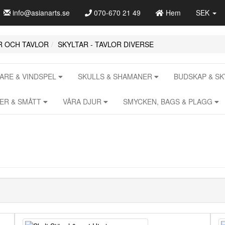
info@asianarts.se
070-670 21 49
Hem
SEK
R OCH TAVLOR
SKYLTAR - TAVLOR DIVERSE
RE & VINDSPEL
SKULLS & SHAMANER
BUDSKAP & S
RER & SMÅTT
VÅRA DJUR
SMYCKEN, BAGS & PLAGG