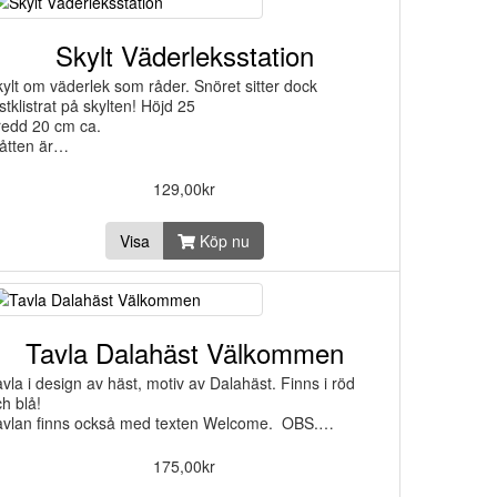
Skylt Väderleksstation
ylt om väderlek som råder. Snöret sitter dock
stklistrat på skylten! Höjd 25
redd 20 cm ca.
åtten är…
129,00kr
Visa
Köp nu
Tavla Dalahäst Välkommen
vla i design av häst, motiv av Dalahäst. Finns i röd
h blå!
avlan finns också med texten Welcome. OBS.…
175,00kr