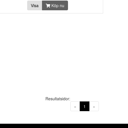
Visa
Köp nu
Resultatsidor:
(current)
«
1
»