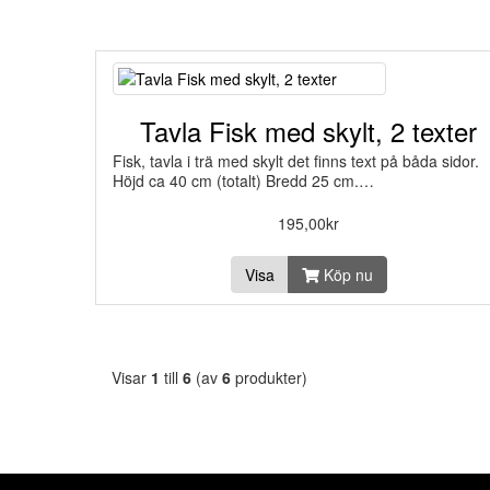
Tavla Fisk med skylt, 2 texter
Fisk, tavla i trä med skylt det finns text på båda sidor.
Höjd ca 40 cm (totalt) Bredd 25 cm.…
195,00kr
Visa
Köp nu
Visar
1
till
6
(av
6
produkter)