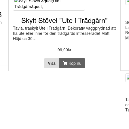
B
Skylt Stövel "Ute i Trädgårn"
n
Sk
fa
Tavla, träskylt Ute i Trädgårn! Dekorativ väggprydnad att
B
ha ute eller inne för den trädgårds intresserade! Mått:
M
Höjd ca 30…
99,00kr
Visa
Köp nu
Ta
oc
T