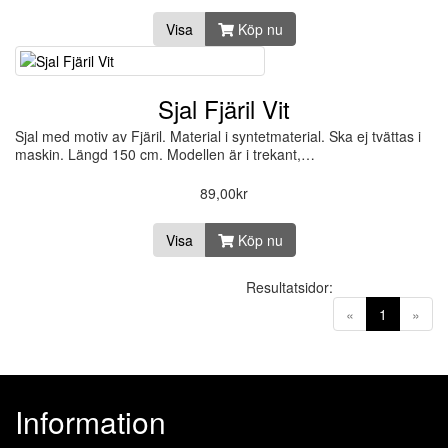
Visa
Köp nu
Sjal Fjäril Vit
Sjal med motiv av Fjäril. Material i syntetmaterial. Ska ej tvättas i
maskin. Längd 150 cm. Modellen är i trekant,…
89,00kr
Visa
Köp nu
Resultatsidor:
(current)
«
1
»
Information