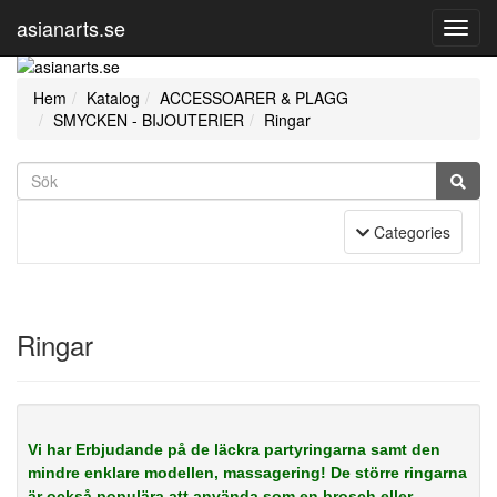
asianarts.se
Toggl
Navig
Hem
Katalog
ACCESSOARER & PLAGG
SMYCKEN - BIJOUTERIER
Ringar
Toggle Navigation
Categories
Ringar
Vi har Erbjudande på de läckra partyringarna samt den
mindre enklare modellen, massagering! De större ringarna
är också populära att använda som en brosch eller