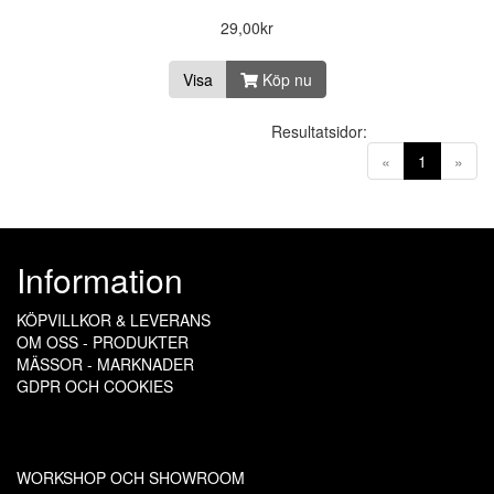
29,00kr
Visa
Köp nu
Resultatsidor:
(current)
«
1
»
Information
KÖPVILLKOR & LEVERANS
OM OSS - PRODUKTER
MÄSSOR - MARKNADER
GDPR OCH COOKIES
WORKSHOP OCH SHOWROOM