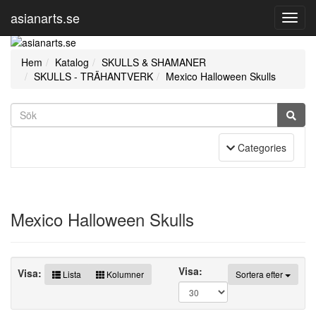
asianarts.se
Toggl
Navig
Hem
Katalog
SKULLS & SHAMANER
SKULLS - TRÄHANTVERK
Mexico Halloween Skulls
Toggle Navigation
Categories
Mexico Halloween Skulls
Visa:
Visa:
Lista
Kolumner
Sortera efter