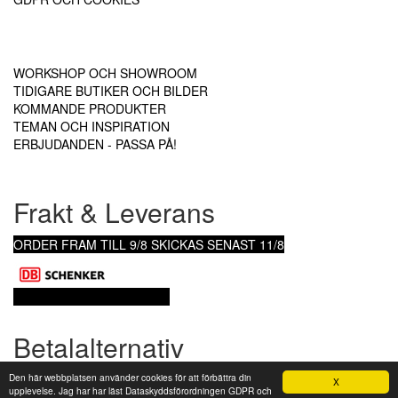
WORKSHOP OCH SHOWROOM
TIDIGARE BUTIKER OCH BILDER
KOMMANDE PRODUKTER
TEMAN OCH INSPIRATION
ERBJUDANDEN - PASSA PÅ!
Frakt & Leverans
ORDER FRAM TILL 9/8
SKICKAS SENAST 11/8
KÖPVILLKOR & LEVERANS
Betalalternativ
Den här webbplatsen använder cookies för att förbättra din
X
upplevelse. Jag har har läst Dataskyddsförordningen GDPR och