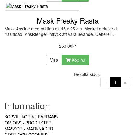
Mask Freaky Rasta
Mask Ansikte med måtten ca 45 x 25 cm. Mycket detaljerat
träsnidad. Ansiktet ger intryck att vara levande. Generell…
250,00kr
Visa
Köp nu
Resultatsidor:
(current)
«
1
»
Information
KÖPVILLKOR & LEVERANS
OM OSS - PRODUKTER
MÄSSOR - MARKNADER
GDPR OCH COOKIES