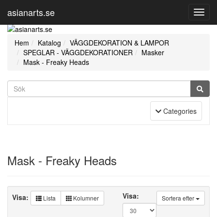
asianarts.se
Toggl
Navig
Hem
Katalog
VÄGGDEKORATION & LAMPOR
SPEGLAR - VÄGGDEKORATIONER
Masker
Mask - Freaky Heads
Toggle Navigation
Categories
Mask - Freaky Heads
Visa:
Visa:
Lista
Kolumner
Sortera efter