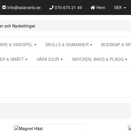
info@asianarts.se
070-670 21 49
Hem
SEK
r och Nyckelringar
RE & VINDSPEL
SKULLS & SHAMANER
BUDSKAP & S
RER & SMÅTT
VÅRA DJUR
SMYCKEN, BAGS & PLAGG