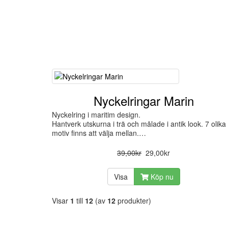
Nyckelringar Marin
Nyckelring i maritim design.
Hantverk utskurna i trä och målade i antik look. 7 olika
motiv finns att välja mellan.…
39,00kr
29,00kr
Visa
Köp nu
Visar
1
till
12
(av
12
produkter)