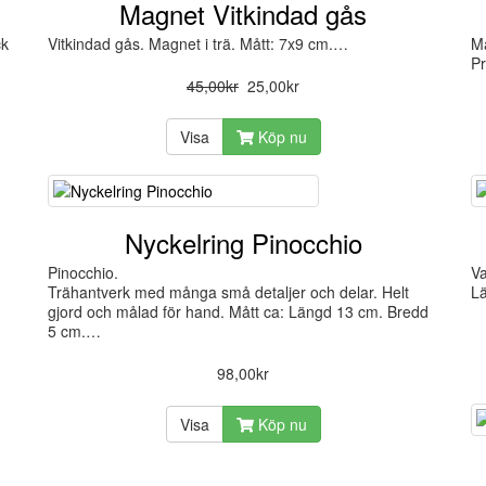
Magnet Vitkindad gås
ck
Vitkindad gås. Magnet i trä. Mått: 7x9 cm.…
Ma
Pr
45,00kr
25,00kr
Visa
Köp nu
Nyckelring Pinocchio
Pinocchio.
Va
Trähantverk med många små detaljer och delar. Helt
L
gjord och målad för hand. Mått ca: Längd 13 cm. Bredd
5 cm.…
98,00kr
Visa
Köp nu