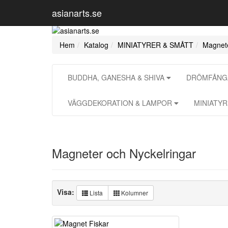
asianarts.se
Hem
Katalog
MINIATYRER & SMÅTT
Magnete
BUDDHA, GANESHA & SHIVA
DRÖMFÅNGA
VÄGGDEKORATION & LAMPOR
MINIATY
Magneter och Nyckelringar
Visa:
Lista
Kolumner