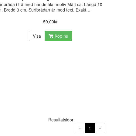
rfbräda i trä med handmålat motiv Mått ca: Längd 10
. Bredd 3 cm. Surfbrädan är med text. Exakt…
59,00kr
Visa
Köp nu
Resultatsidor:
(current)
«
1
»