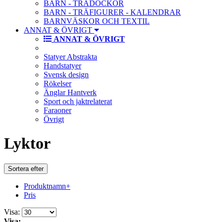
BARN - TRÄDOCKOR
BARN - TRÄFIGURER - KALENDRAR
BARNVÄSKOR OCH TEXTIL
ANNAT & ÖVRIGT
ANNAT & ÖVRIGT
Statyer Abstrakta
Handstatyer
Svensk design
Rökelser
Änglar Hantverk
Sport och jaktrelaterat
Faraoner
Övrigt
Lyktor
Sortera efter
Produktnamn+
Pris
Visa:
Visa: