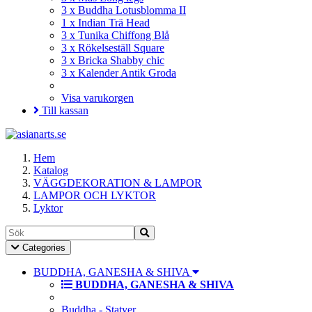
3 x Buddha Lotusblomma II
1 x Indian Trä Head
3 x Tunika Chiffong Blå
3 x Rökelseställ Square
3 x Bricka Shabby chic
3 x Kalender Antik Groda
Visa varukorgen
Till kassan
Hem
Katalog
VÄGGDEKORATION & LAMPOR
LAMPOR OCH LYKTOR
Lyktor
Toggle
Categories
Navigation
BUDDHA, GANESHA & SHIVA
BUDDHA, GANESHA & SHIVA
Buddha - Statyer