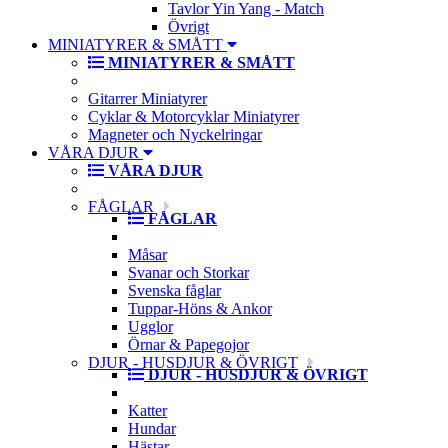
Tavlor Yin Yang - Match
Övrigt
MINIATYRER & SMÅTT
MINIATYRER & SMÅTT
Gitarrer Miniatyrer
Cyklar & Motorcyklar Miniatyrer
Magneter och Nyckelringar
VÅRA DJUR
VÅRA DJUR
FÅGLAR
FÅGLAR
Måsar
Svanar och Storkar
Svenska fåglar
Tuppar-Höns & Ankor
Ugglor
Örnar & Papegojor
DJUR - HUSDJUR & ÖVRIGT
DJUR - HUSDJUR & ÖVRIGT
Katter
Hundar
Hästar