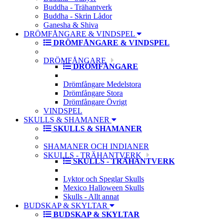
Buddha - Trähantverk
Buddha - Skrin Lådor
Ganesha & Shiva
DRÖMFÅNGARE & VINDSPEL
DRÖMFÅNGARE & VINDSPEL
DRÖMFÅNGARE
DRÖMFÅNGARE
Drömfångare Medelstora
Drömfångare Stora
Drömfångare Övrigt
VINDSPEL
SKULLS & SHAMANER
SKULLS & SHAMANER
SHAMANER OCH INDIANER
SKULLS - TRÄHANTVERK
SKULLS - TRÄHANTVERK
Lyktor och Speglar Skulls
Mexico Halloween Skulls
Skulls - Allt annat
BUDSKAP & SKYLTAR
BUDSKAP & SKYLTAR