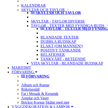
KALENDRAR
SKYLTAR OCH TAVLOR
SKYLTAR OCH TAVLOR
SKYLTAR - TAVLOR DIVERSE
TAVLOR - TEXTER MED FYNDIGA BUDS
TAVLOR - TEXTER MED FYNDIG
BLANDADE TEXTER
DUBBLA BUDSKAP
ELAKT (OM MANNEN!)
POSITIVT TÄNKANDE
RELATIONER
TANKVÄRT - BETEENDE
VITA SKYLTAR - BLANDADE BUDSKAP
MARITIMT
FÖRVARING
FÖRVARING
Album och Ramar
Rökelseställ
Fat i Mosaik & Keramik
Amplar och Vaser
Brickor Korgar Skålar med mer
VÄGGDEKORATION & LAMPOR