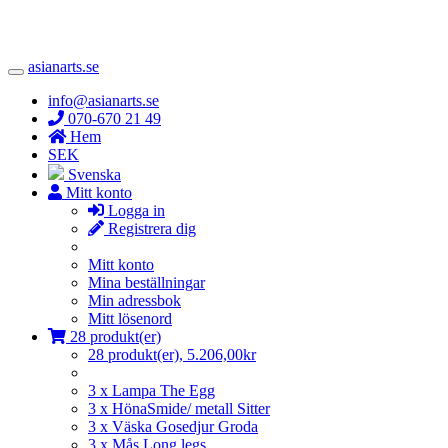
asianarts.se
Toggle
Navigation
info@asianarts.se
070-670 21 49
Hem
SEK
Svenska
Mitt konto
Logga in
Registrera dig
Mitt konto
Mina beställningar
Min adressbok
Mitt lösenord
28 produkt(er)
28 produkt(er), 5.206,00kr
3 x Lampa The Egg
3 x HönaSmide/ metall Sitter
3 x Väska Gosedjur Groda
3 x Mås Long legs