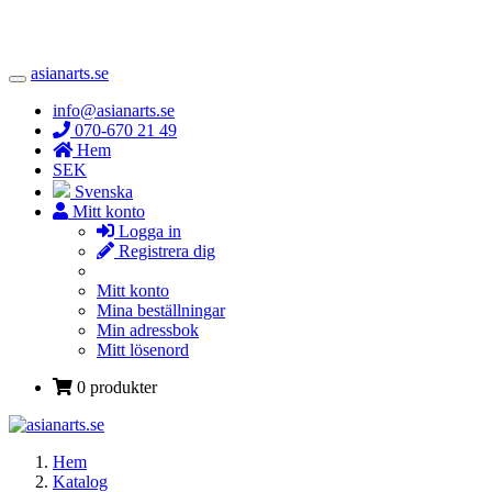
asianarts.se
Toggle
Navigation
info@asianarts.se
070-670 21 49
Hem
SEK
Svenska
Mitt konto
Logga in
Registrera dig
Mitt konto
Mina beställningar
Min adressbok
Mitt lösenord
0 produkter
Hem
Katalog