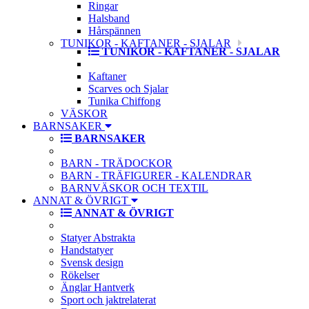
Ringar
Halsband
Hårspännen
TUNIKOR - KAFTANER - SJALAR
TUNIKOR - KAFTANER - SJALAR
Kaftaner
Scarves och Sjalar
Tunika Chiffong
VÄSKOR
BARNSAKER
BARNSAKER
BARN - TRÄDOCKOR
BARN - TRÄFIGURER - KALENDRAR
BARNVÄSKOR OCH TEXTIL
ANNAT & ÖVRIGT
ANNAT & ÖVRIGT
Statyer Abstrakta
Handstatyer
Svensk design
Rökelser
Änglar Hantverk
Sport och jaktrelaterat