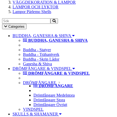
VÄGGDEKORATION & LAMPOR
LAMPOR OCH LYKTOR
Lampor Pärlemo Shells
Toggle
Categories
Navigation
BUDDHA, GANESHA & SHIVA
BUDDHA, GANESHA & SHIVA
Buddha - Statyer
Buddha - Trähantverk
Buddha - Skrin Lådor
Ganesha & Shiva
DRÖMFÅNGARE & VINDSPEL
DRÖMFÅNGARE & VINDSPEL
DRÖMFÅNGARE
DRÖMFÅNGARE
Drömfångare Medelstora
Drömfångare Stora
Drömfångare Övrigt
VINDSPEL
SKULLS & SHAMANER