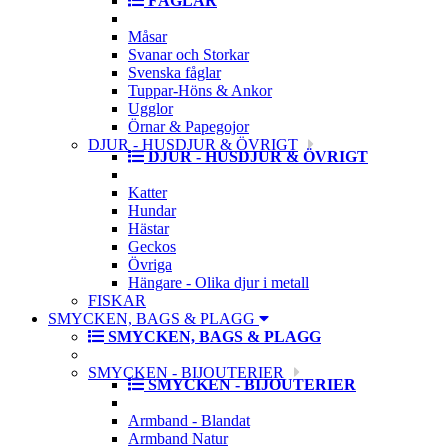
FÅGLAR
Måsar
Svanar och Storkar
Svenska fåglar
Tuppar-Höns & Ankor
Ugglor
Örnar & Papegojor
DJUR - HUSDJUR & ÖVRIGT
DJUR - HUSDJUR & ÖVRIGT
Katter
Hundar
Hästar
Geckos
Övriga
Hängare - Olika djur i metall
FISKAR
SMYCKEN, BAGS & PLAGG
SMYCKEN, BAGS & PLAGG
SMYCKEN - BIJOUTERIER
SMYCKEN - BIJOUTERIER
Armband - Blandat
Armband Natur