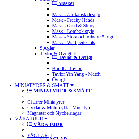
Masker
Mask - Afrikansk design
Mask - Freaky Heads
Mask - Gold & Shiny
Mask - Lombok style
Mask - Stora och mindre övrigt
Mask - Wall pedestals
Speglar
Tavlor & Övrigt
Tavlor & Övrigt
Buddha Tavlor
Tavlor Yin Yang - Match
Övrigt
MINIATYRER & SMÅTT
MINIATYRER & SMÅTT
Gitarrer Miniatyrer
Cyklar & Motorcyklar Miniatyrer
Magneter och Nyckelringar
VÅRA DJUR
VÅRA DJUR
FÅGLAR