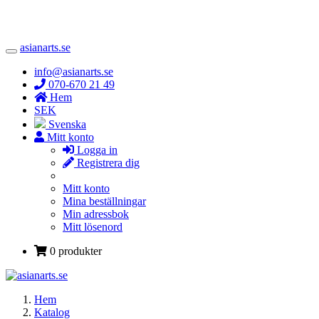
asianarts.se
Toggle
Navigation
info@asianarts.se
070-670 21 49
Hem
SEK
Svenska
Mitt konto
Logga in
Registrera dig
Mitt konto
Mina beställningar
Min adressbok
Mitt lösenord
0 produkter
Hem
Katalog