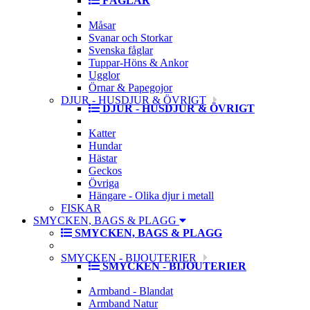
FÅGLAR
Måsar
Svanar och Storkar
Svenska fåglar
Tuppar-Höns & Ankor
Ugglor
Örnar & Papegojor
DJUR - HUSDJUR & ÖVRIGT
DJUR - HUSDJUR & ÖVRIGT
Katter
Hundar
Hästar
Geckos
Övriga
Hängare - Olika djur i metall
FISKAR
SMYCKEN, BAGS & PLAGG
SMYCKEN, BAGS & PLAGG
SMYCKEN - BIJOUTERIER
SMYCKEN - BIJOUTERIER
Armband - Blandat
Armband Natur