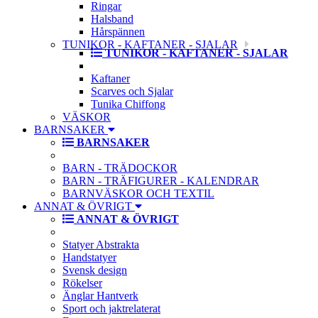
Ringar
Halsband
Hårspännen
TUNIKOR - KAFTANER - SJALAR
TUNIKOR - KAFTANER - SJALAR
Kaftaner
Scarves och Sjalar
Tunika Chiffong
VÄSKOR
BARNSAKER
BARNSAKER
BARN - TRÄDOCKOR
BARN - TRÄFIGURER - KALENDRAR
BARNVÄSKOR OCH TEXTIL
ANNAT & ÖVRIGT
ANNAT & ÖVRIGT
Statyer Abstrakta
Handstatyer
Svensk design
Rökelser
Änglar Hantverk
Sport och jaktrelaterat