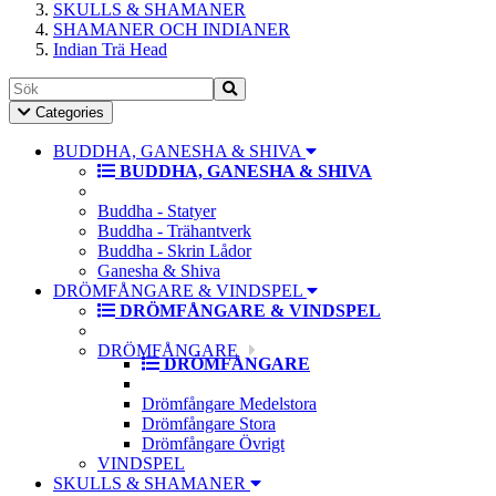
SKULLS & SHAMANER
SHAMANER OCH INDIANER
Indian Trä Head
Toggle
Categories
Navigation
BUDDHA, GANESHA & SHIVA
BUDDHA, GANESHA & SHIVA
Buddha - Statyer
Buddha - Trähantverk
Buddha - Skrin Lådor
Ganesha & Shiva
DRÖMFÅNGARE & VINDSPEL
DRÖMFÅNGARE & VINDSPEL
DRÖMFÅNGARE
DRÖMFÅNGARE
Drömfångare Medelstora
Drömfångare Stora
Drömfångare Övrigt
VINDSPEL
SKULLS & SHAMANER