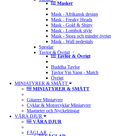
Masker
Mask - Afrikansk design
Mask - Freaky Heads
Mask - Gold & Shiny
Mask - Lombok style
Mask - Stora och mindre övrigt
Mask - Wall pedestals
Speglar
Tavlor & Övrigt
Tavlor & Övrigt
Buddha Tavlor
Tavlor Yin Yang - Match
Övrigt
MINIATYRER & SMÅTT
MINIATYRER & SMÅTT
Gitarrer Miniatyrer
Cyklar & Motorcyklar Miniatyrer
Magneter och Nyckelringar
VÅRA DJUR
VÅRA DJUR
FÅGLAR