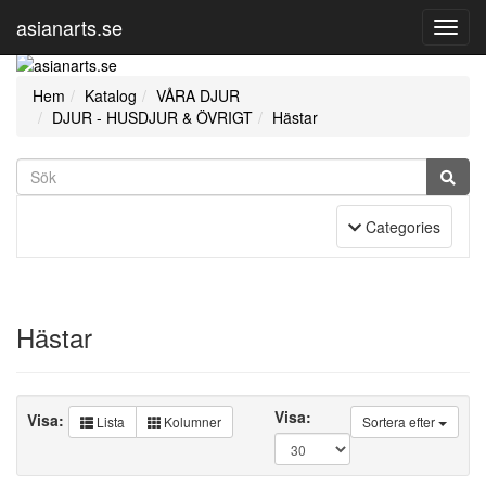
asianarts.se
Toggl
Navig
Hem
Katalog
VÅRA DJUR
DJUR - HUSDJUR & ÖVRIGT
Hästar
Toggle Navigation
Categories
Hästar
Visa:
Visa:
Lista
Kolumner
Sortera efter