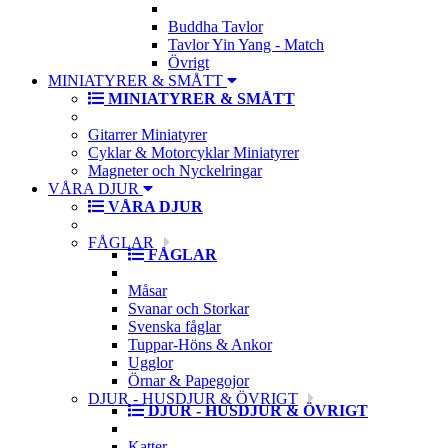
Buddha Tavlor
Tavlor Yin Yang - Match
Övrigt
MINIATYRER & SMÅTT
MINIATYRER & SMÅTT
Gitarrer Miniatyrer
Cyklar & Motorcyklar Miniatyrer
Magneter och Nyckelringar
VÅRA DJUR
VÅRA DJUR
FÅGLAR
FÅGLAR
Måsar
Svanar och Storkar
Svenska fåglar
Tuppar-Höns & Ankor
Ugglor
Örnar & Papegojor
DJUR - HUSDJUR & ÖVRIGT
DJUR - HUSDJUR & ÖVRIGT
Katter