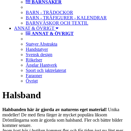
BARNSAKER
BARN - TRÄDOCKOR
BARN - TRÄFIGURER - KALENDRAR
BARNVÄSKOR OCH TEXTIL
ANNAT & ÖVRIGT
ANNAT & ÖVRIGT
Statyer Abstrakta
Handstatyer
Svensk design
Rökelser
Änglar Hantverk
Sport och jaktrelaterat
Faraoner
Övrigt
Halsband
Halsbanden här är gjorda av naturens eget material!
Unika
modeller! De med flera färger är mycket populära liksom
Drömfångarna som är gjorda som halsband. Fler och bättre bilder
kommer senare.
Inom kort här i butiken kommer fler och för tiden just nu litet mer