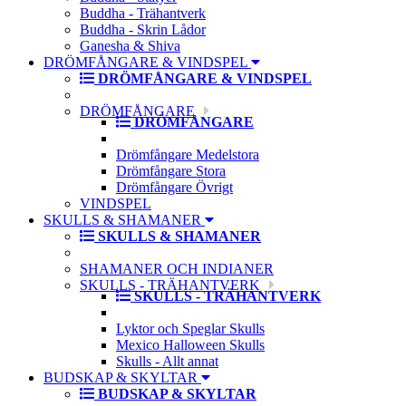
Buddha - Trähantverk
Buddha - Skrin Lådor
Ganesha & Shiva
DRÖMFÅNGARE & VINDSPEL
DRÖMFÅNGARE & VINDSPEL
DRÖMFÅNGARE
DRÖMFÅNGARE
Drömfångare Medelstora
Drömfångare Stora
Drömfångare Övrigt
VINDSPEL
SKULLS & SHAMANER
SKULLS & SHAMANER
SHAMANER OCH INDIANER
SKULLS - TRÄHANTVERK
SKULLS - TRÄHANTVERK
Lyktor och Speglar Skulls
Mexico Halloween Skulls
Skulls - Allt annat
BUDSKAP & SKYLTAR
BUDSKAP & SKYLTAR