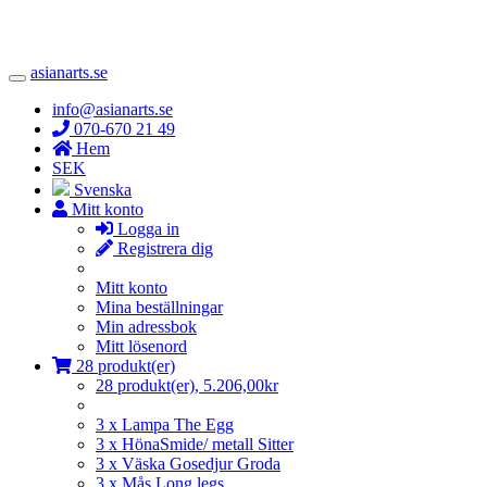
asianarts.se
Toggle
Navigation
info@asianarts.se
070-670 21 49
Hem
SEK
Svenska
Mitt konto
Logga in
Registrera dig
Mitt konto
Mina beställningar
Min adressbok
Mitt lösenord
28 produkt(er)
28 produkt(er), 5.206,00kr
3 x Lampa The Egg
3 x HönaSmide/ metall Sitter
3 x Väska Gosedjur Groda
3 x Mås Long legs