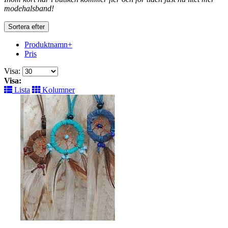
modehalsband!
Sortera efter
Produktnamn+
Pris
Visa:
Visa:
Lista
Kolumner