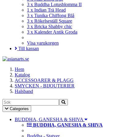
3 x Buddha Lotusblomma II
1 x Indian Trä Head
3 x Tunika Chiffong Blå
3 x Rökelseställ Square
3 x Bricka Shabby chic
3 x Kalender Antik Groda
Visa varukorgen
Till kassan
Hem
Katalog
ACCESSOARER & PLAGG
SMYCKEN - BIJOUTERIER
Halsband
Toggle
Categories
Navigation
BUDDHA, GANESHA & SHIVA
BUDDHA, GANESHA & SHIVA
Buddha - Statyer