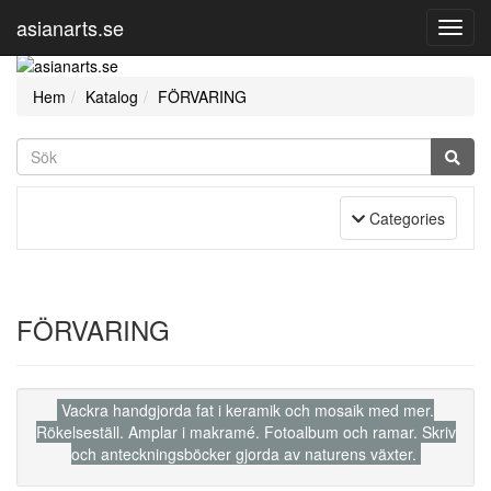
asianarts.se
Toggl
Navig
Hem
Katalog
FÖRVARING
Toggle Navigation
Categories
FÖRVARING
Vackra handgjorda fat i keramik och mosaik med mer.
Rökelseställ. Amplar i makramé. Fotoalbum och ramar. Skriv
och anteckningsböcker gjorda av naturens växter.