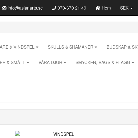
info@asianarts.se
070-670 21 49
Hem
SEK
RE & VINDSPEL
SKULLS & SHAMANER
BUDSKAP & S
RER & SMÅTT
VÅRA DJUR
SMYCKEN, BAGS & PLAGG