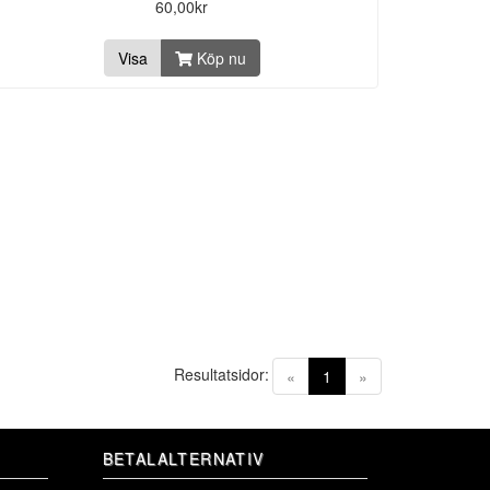
60,00kr
Visa
Köp nu
Resultatsidor:
(current)
«
1
»
BETALALTERNATIV