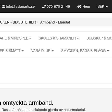
info@asianarts.se
070-670 21 49
Hem
SEK
CKEN - BIJOUTERIER
Armband - Blandat
RE & VINDSPEL
SKULLS & SHAMANER
BUDSKAP & S
RER & SMÅTT
VÅRA DJUR
SMYCKEN, BAGS & PLAGG
ch omtyckta armband.
.
Dessa är nästan uteslutande gjorda av naturmaterial.