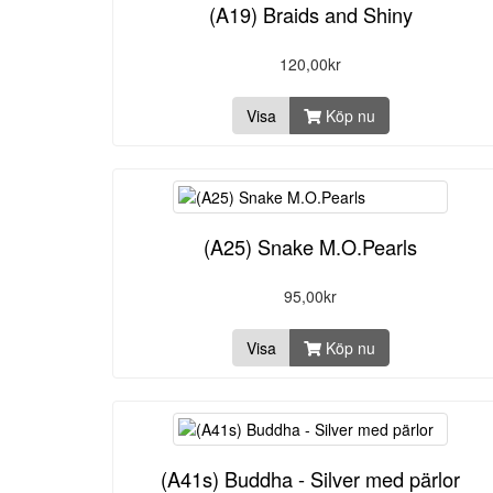
(A19) Braids and Shiny
120,00kr
Visa
Köp nu
(A25) Snake M.O.Pearls
95,00kr
Visa
Köp nu
(A41s) Buddha - Silver med pärlor