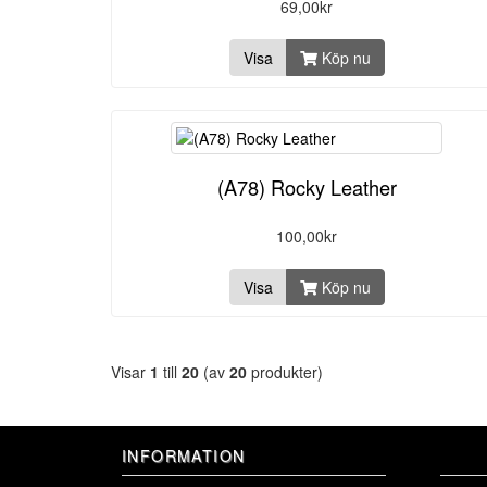
69,00kr
Visa
Köp nu
(A78) Rocky Leather
100,00kr
Visa
Köp nu
Visar
1
till
20
(av
20
produkter)
INFORMATION