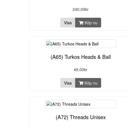
240,00kr
Visa
Köp nu
(A65) Turkos Heads & Ball
49,00kr
Visa
Köp nu
(A72) Threads Unisex