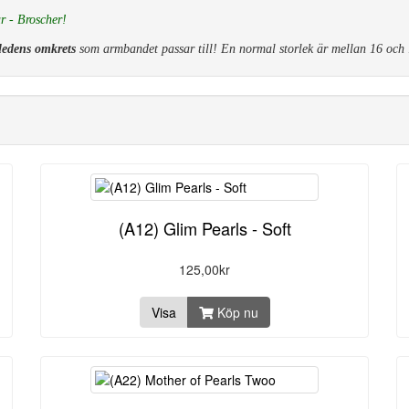
r - Broscher!
edens omkrets
som armbandet passar till! En normal storlek är mellan 16 och
(A12) Glim Pearls - Soft
125,00kr
Visa
Köp nu