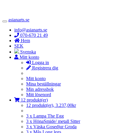
asianarts.se
Toggle
Navigation
info@asianarts.se
070-670 21 49
Hem
SEK
Svenska
Mitt konto
Logga in
Registrera dig
Mitt konto
Mina beställningar
Min adressbok
Mitt lösenord
12 produkt(er)
12 produkt(er), 3.237,00kr
3 x Lampa The Egg
3 x HönaSmide/ metall Sitter
3 x Väska Gosedjur Groda
3 x Mås Long legs