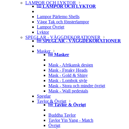
LAMPOR OCH LYKTOR
LAMPOR OCH LYKTOR
Lampor Pärlemo Shells
Vägg Tak och fönsterlampor
Lampor Övrigt
Lyktor
SPEGLAR - VÄGGDEKORATIONER
SPEGLAR - VÄGGDEKORATIONER
Masker
Masker
Mask - Afrikansk design
Mask - Freaky Heads
Mask - Gold & Shiny
Mask - Lombok style
Mask - Stora och mindre övrigt
Mask - Wall pedestals
Speglar
Tavlor & Övrigt
Tavlor & Övrigt
Buddha Tavlor
Tavlor Yin Yang - Match
Övrigt