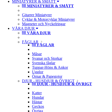
MINIATYRER & SMÅTT
MINIATYRER & SMÅTT
Gitarrer Miniatyrer
Cyklar & Motorcyklar Miniatyrer
Magneter och Nyckelringar
VÅRA DJUR
VÅRA DJUR
FÅGLAR
FÅGLAR
Måsar
Svanar och Storkar
Svenska fåglar
Tuppar-Höns & Ankor
Ugglor
Örnar & Papegojor
DJUR - HUSDJUR & ÖVRIGT
DJUR - HUSDJUR & ÖVRIGT
Katter
Hundar
Hästar
Geckos
Övriga