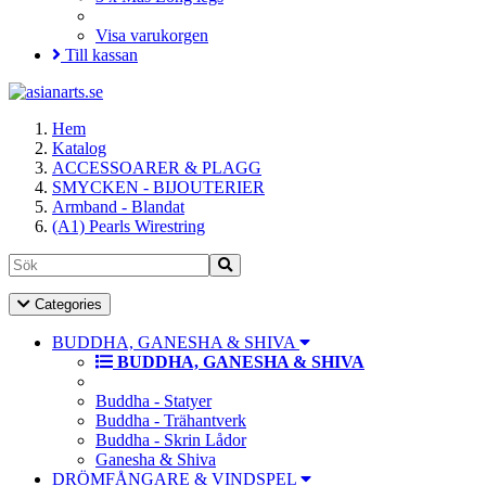
Visa varukorgen
Till kassan
Hem
Katalog
ACCESSOARER & PLAGG
SMYCKEN - BIJOUTERIER
Armband - Blandat
(A1) Pearls Wirestring
Toggle
Categories
Navigation
BUDDHA, GANESHA & SHIVA
BUDDHA, GANESHA & SHIVA
Buddha - Statyer
Buddha - Trähantverk
Buddha - Skrin Lådor
Ganesha & Shiva
DRÖMFÅNGARE & VINDSPEL