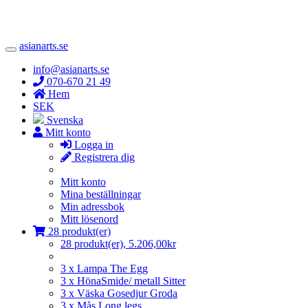
asianarts.se
Toggle
Navigation
info@asianarts.se
070-670 21 49
Hem
SEK
Svenska
Mitt konto
Logga in
Registrera dig
Mitt konto
Mina beställningar
Min adressbok
Mitt lösenord
28 produkt(er)
28 produkt(er), 5.206,00kr
3 x Lampa The Egg
3 x HönaSmide/ metall Sitter
3 x Väska Gosedjur Groda
3 x Mås Long legs