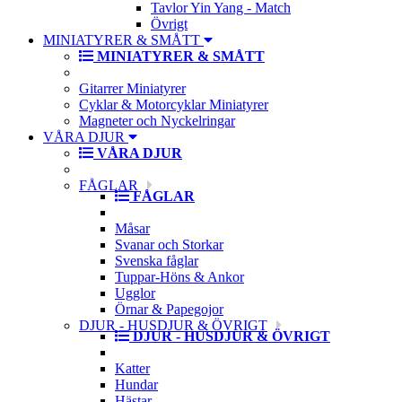
Tavlor Yin Yang - Match
Övrigt
MINIATYRER & SMÅTT
MINIATYRER & SMÅTT
Gitarrer Miniatyrer
Cyklar & Motorcyklar Miniatyrer
Magneter och Nyckelringar
VÅRA DJUR
VÅRA DJUR
FÅGLAR
FÅGLAR
Måsar
Svanar och Storkar
Svenska fåglar
Tuppar-Höns & Ankor
Ugglor
Örnar & Papegojor
DJUR - HUSDJUR & ÖVRIGT
DJUR - HUSDJUR & ÖVRIGT
Katter
Hundar
Hästar