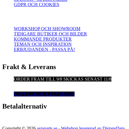
GDPR OCH COOKIES
WORKSHOP OCH SHOWROOM
TIDIGARE BUTIKER OCH BILDER
KOMMANDE PRODUKTER
TEMAN OCH INSPIRATION
ERBJUDANDEN - PASSA PÅ!
Frakt & Leverans
ORDER FRAM TILL 9/8
SKICKAS SENAST 11/8
KÖPVILLKOR & LEVERANS
Betalalternativ
Copyright © 2026
asianarts.se
-
Webshop levererad av DistansData