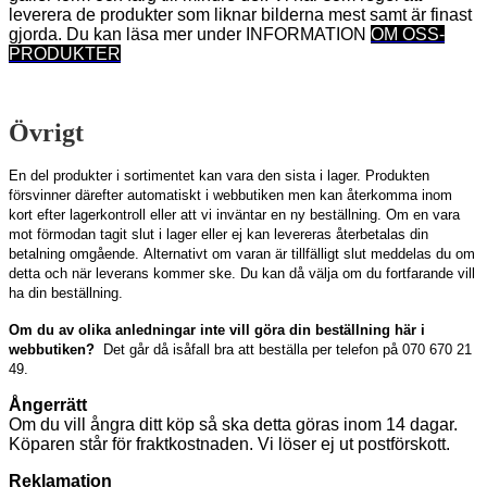
leverera de produkter som liknar bilderna mest samt är finast
gjorda. Du kan läsa mer under INFORMATION
OM OSS-
PRODUKTER
Övrigt
En del produkter i sortimentet kan vara den sista i lager. Produkten
försvinner därefter automatiskt i webbutiken men kan återkomma inom
kort efter lagerkontroll eller att vi inväntar en ny beställning.
Om en vara
mot förmodan tagit slut i lager eller ej kan levereras återbetalas din
betalning omgående.
Alternativt om varan är tillfälligt slut meddelas du om
detta och när leverans kommer ske. Du kan då välja om du fortfarande vill
ha din beställning.
Om du av olika anledningar inte vill göra din beställning här i
webbutiken?
Det
går då isåfall bra att beställa per telefon på 070 670 21
49.
Ångerrätt
Om du vill ångra ditt köp så ska detta göras i
nom 14 dagar.
Köparen står för
fraktkostnaden.
Vi löser ej ut postförskott.
Reklamation