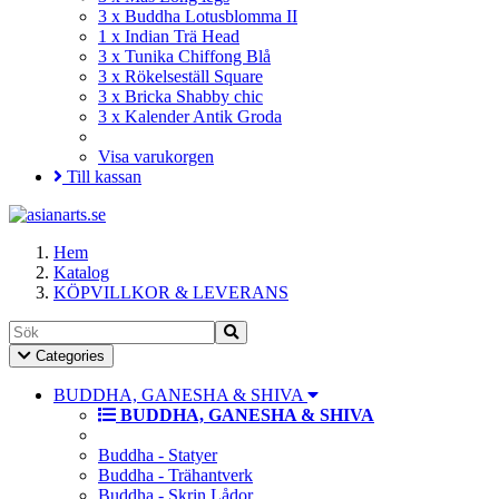
3 x Buddha Lotusblomma II
1 x Indian Trä Head
3 x Tunika Chiffong Blå
3 x Rökelseställ Square
3 x Bricka Shabby chic
3 x Kalender Antik Groda
Visa varukorgen
Till kassan
Hem
Katalog
KÖPVILLKOR & LEVERANS
Toggle
Categories
Navigation
BUDDHA, GANESHA & SHIVA
BUDDHA, GANESHA & SHIVA
Buddha - Statyer
Buddha - Trähantverk
Buddha - Skrin Lådor