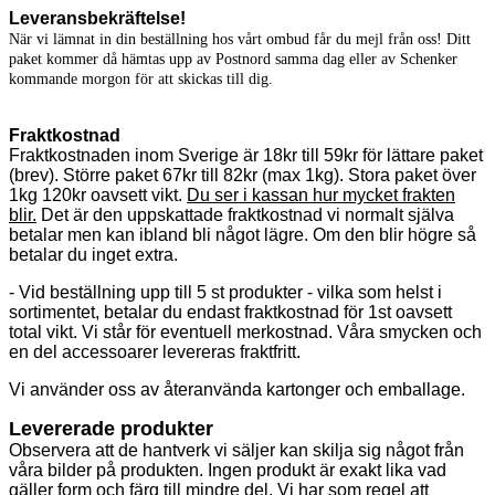
Leveransbekräftelse!
När vi lämnat in din beställning hos vårt ombud får du mejl från oss! Ditt
paket kommer då hämtas upp av Postnord samma dag eller av Schenker
kommande morgon för att skickas till dig.
Fraktkostnad
Fraktkostnaden inom Sverige är 18kr till 59kr för lättare paket
(brev). Större paket 67kr till 82kr (max 1kg). Stora paket över
1kg 120kr oavsett vikt.
Du ser i kassan hur mycket frakten
blir.
Det är den uppskattade fraktkostnad vi normalt själva
betalar men kan ibland bli något lägre. Om den blir högre så
betalar du inget extra.
- Vid beställning upp till 5 st produkter - vilka som helst i
sortimentet, betalar du endast fraktkostnad för 1st oavsett
total vikt. Vi står för eventuell merkostnad. Våra smycken och
en del accessoarer levereras fraktfritt.
Vi använder oss av återanvända kartonger och emballage.
Levererade produkter
Observera att de hantverk vi säljer kan skilja sig något från
våra bilder på produkten. Ingen produkt är exakt lika vad
gäller form och färg till mindre del. Vi har som regel att