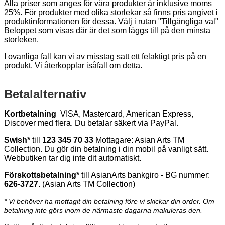
Alla priser som anges för våra produkter är inklusive moms
25%.
För produkter med olika storlekar så finns pris angivet i
produktinformationen för dessa. Välj i rutan "Tillgängliga val"
Beloppet som visas där är det som läggs till på den minsta
storleken.
I ovanliga fall kan vi av misstag satt ett felaktigt pris på en
produkt. Vi återkopplar isåfall om detta.
Betalalternativ
Kortbetalning
VISA, Mastercard, American Express,
Discover med flera. Du betalar säkert via PayPal.
Swish*
till
123 345 70 33
Mottagare: Asian Arts TM
Collection. Du gör din betalning i din mobil på vanligt sätt.
Webbutiken tar dig inte dit automatiskt.
Förskottsbetalning*
till AsianArts bankgiro - BG nummer:
626-3727
. (Asian Arts TM Collection)
* Vi behöver ha mottagit din betalning före vi skickar din order. Om
betalning inte görs inom de närmaste dagarna makuleras den.