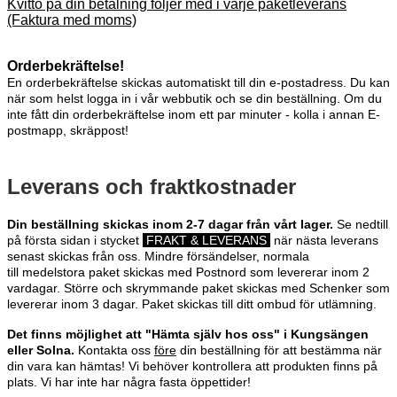
Kvitto på din betalning följer med i varje paketleverans
(Faktura med moms)
Orderbekräftelse!
En orderbekräftelse skickas automatiskt till din e-postadress. Du kan
när som helst logga in i vår webbutik och se din beställning.
Om du
inte fått din orderbekräftelse inom ett par minuter - kolla i annan E-
postmapp, skräppost!
Leverans och fraktkostnader
Din beställning skickas inom 2-7 dagar från vårt lager.
Se nedtill
på första sidan i stycket
FRAKT & LEVERANS
när nästa leverans
senast skickas från oss. Mindre försändelser, normala
till medelstora p
aket skickas med Postnord som levererar inom
2
vardagar.
Större och skrymmande paket skickas med Schenker som
levererar inom 3 dagar. Paket skickas till ditt ombud för utlämning.
Det finns möjlighet att "Hämta själv hos oss" i Kungsängen
eller Solna.
Kontakta oss
före
din beställning för att bestämma när
din vara kan hämtas! Vi behöver kontrollera att produkten finns på
plats. Vi har inte har några fasta öppettider!