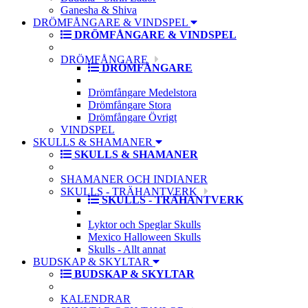
Ganesha & Shiva
DRÖMFÅNGARE & VINDSPEL
DRÖMFÅNGARE & VINDSPEL
DRÖMFÅNGARE
DRÖMFÅNGARE
Drömfångare Medelstora
Drömfångare Stora
Drömfångare Övrigt
VINDSPEL
SKULLS & SHAMANER
SKULLS & SHAMANER
SHAMANER OCH INDIANER
SKULLS - TRÄHANTVERK
SKULLS - TRÄHANTVERK
Lyktor och Speglar Skulls
Mexico Halloween Skulls
Skulls - Allt annat
BUDSKAP & SKYLTAR
BUDSKAP & SKYLTAR
KALENDRAR