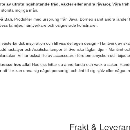
inte av utrotningshotande träd, växter
eller andra råvaror.
Våra träha
 största möjliga mån.
å Bali.
Produkter med ursprung från Java, Borneo samt andra länder fi
, dess familjer, hantverkare och osignerade konstnärer.
västerländsk inspiration och till viss del egen design - Hantverk av s
Buddhastatyer och Asiatiska lampor till Svenska fåglar, djur - Maritimt o
larsaker. Vi har också lite av accessoarer förutom smycken och bijoute
tresse hos alla!
Hos oss hittar du annorlunda och vackra saker. Handg
 att fler kan unna sig något personligt och fint till sig själv eller någo
Frakt & Levera