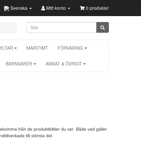
Svenska
Mitt konto
0 produkter
KYLTAR
MARITIMT
FÖRVARING
BARNSAKER
ANNAT & ÖVRIGT
förekomma från de produktbilder du ser. Både vad gäller
illverkade till största del.