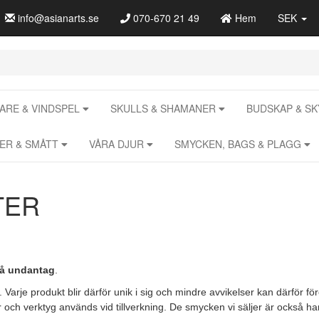
info@asianarts.se
070-670 21 49
Hem
SEK
RE & VINDSPEL
SKULLS & SHAMANER
BUDSKAP & S
RER & SMÅTT
VÅRA DJUR
SMYCKEN, BAGS & PLAGG
TER
få undantag
.
 Varje produkt blir därför unik i sig och mindre avvikelser kan därför 
och verktyg används vid tillverkning. De smycken vi säljer är också handt