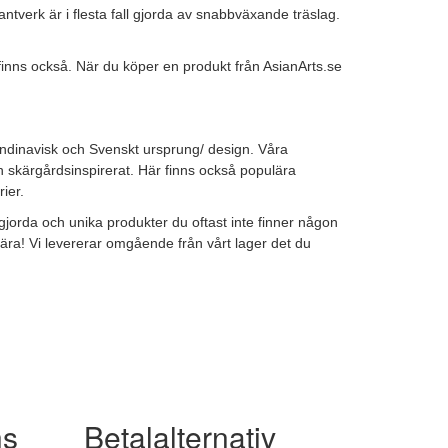
ntverk är i flesta fall gjorda av snabbväxande träslag.
nns också. När du köper en produkt från AsianArts.se
kandinavisk och Svenskt ursprung/ design. Våra
ch skärgårdsinspirerat. Här finns också populära
rier.
jorda och unika produkter du oftast inte finner någon
n nära! Vi levererar omgående från vårt lager det du
ns
Betalalternativ