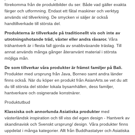
förekomma från de produktbilder du ser. Både vad gäller exakta
färger och utformning. Endast ett fåtal maskiner och verktyg
används vid tillverkning. De smycken vi säljer är också
handtillverkade till största del.
Produkterna är tillverkade på traditionellt vis och inte av
utrotningshotande träd, växter
eller andra råvaror.
Våra
trähantverk är i flesta fall gjorda av snabbväxande träslag. Till
annat används många gånger återanvänt material i största
möjliga mån.
De som tillverkar våra produkter är främst familjer på Bali.
Produkter med ursprung från Java, Borneo samt andra länder
finns också. När du köper en produkt från AsianArts.se vet du att
du till största del stöder lokala bysamhällen, dess familjer,
hantverkare och osignerade konstnärer.
Produktutbud
Klassiska och annorlunda Asiatiska produkter
med
västerländsk inspiration och till viss del egen design - Hantverk av
skandinavisk och Svenskt ursprung/ design. Våra produkter finns
uppdelat i många kategorier. Allt från Buddhastatyer och Asiatiska