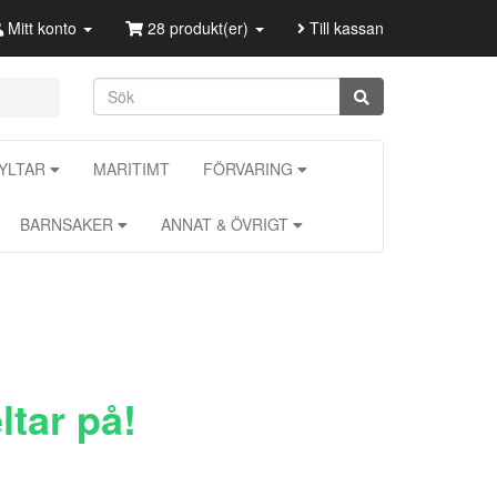
Mitt konto
28 produkt(er)
Till kassan
KYLTAR
MARITIMT
FÖRVARING
BARNSAKER
ANNAT & ÖVRIGT
tar på!